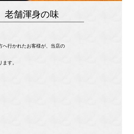
、老舗渾身の味
方へ行かれたお客様が、当店の
。
ります。
。