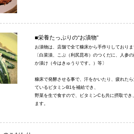
■栄養たっぷりの“お漬物”
お漬物は、店舗で全て糠床から手作りしておりま
〔白菜漬、こぶ（利尻昆布）のつくだに、人参の
か漬け（今はきゅうりです。）等〕
糠床で発酵させる事で、汗をかいたり、疲れたら
ているビタミンB1を補給でき、
野菜を生で食すので、ビタミンCも共に摂取でき
ます。