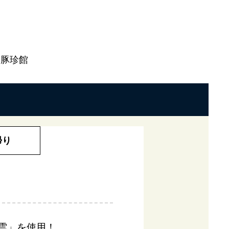
｜豚珍館
帰り
紫雲」を使用！